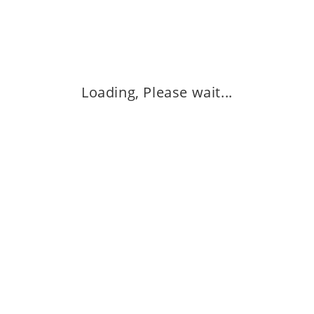
 TO CART
ADD TO CART
Buy Now
Buy Now
Loading, Please wait...
Quick View
View
Quick View
Sale!
(জাফরান) 02 Gram
Quick View
00
৳
750.00
৳
মধু মিশ্রিত জাফরান ও ত্বীন ফল(500 g