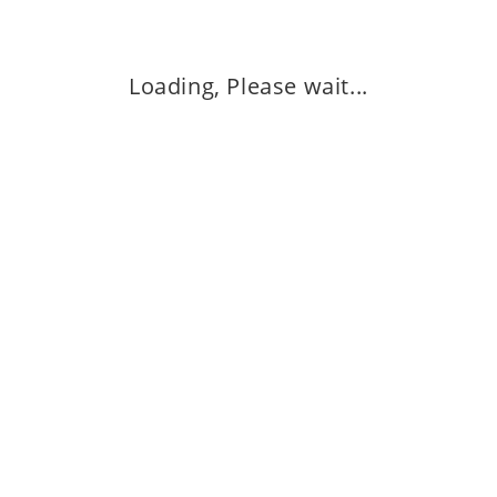
Information
Loading, Please wait...
About us
Contact us
Privacy policy
Terms and conditions
Refund policy
Frequently asked questions
Features
খেজুরের গুড়
খেজুর
প্রিমিয়াম ফুড
ড্রাই ফুড