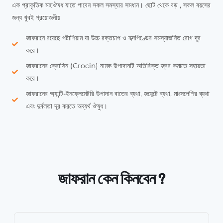
এক প্রাকৃতিক মহাঔষধ যাতে পাবেন সকল সমস্যার সমধান। ছোট থেকে বড় , সকল বয়সের
জন্য খুবই প্রয়োজনীয়
জাফরানে রয়েছে পটাশিয়াম যা উচ্চ রক্তচাপ ও হৃদপিণ্ডের সমস্যাজনিত রোগ দূর
করে।
জাফরানের ক্রোসিন (Crocin) নামক উপাদানটি অতিরিক্ত জ্বর কমাতে সহায়তা
করে।
জাফরানের অ্যান্টি-ইনফ্লেমেটরি উপাদান বাতের ব্যথা, জয়েন্টে ব্যথা, মাংসপেশির ব্যথা
এবং দুর্বলতা দূর করতে অব্যর্থ ঔষুধ।
জাফরান কেন কিনবেন ?