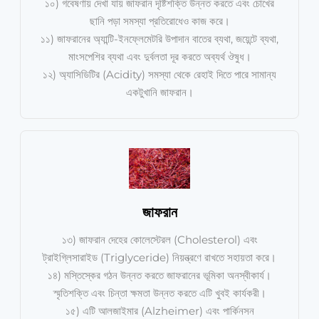
১০) গবেষণায় দেখা যায় জাফরান দৃষ্টিশক্তি উন্নত করতে এবং চোখের
ছানি পড়া সমস্যা প্রতিরোধেও কাজ করে।
১১) জাফরানের অ্যান্টি-ইনফ্লেমেটরি উপাদান বাতের ব্যথা, জয়েন্টে ব্যথা,
মাংসপেশির ব্যথা এবং দুর্বলতা দূর করতে অব্যর্থ ঔষুধ।
১২) অ্যাসিডিটির (Acidity) সমস্যা থেকে রেহাই দিতে পারে সামান্য
একটুখানি জাফরান।
জাফরান
১৩) জাফরান দেহের কোলেস্টেরল (Cholesterol) এবং
ট্রাইগ্লিসারাইড (Triglyceride) নিয়ন্ত্রণে রাখতে সহায়তা করে।
১৪) মস্তিস্কের গঠন উন্নত করতে জাফরানের ভূমিকা অনস্বীকার্য।
স্মৃতিশক্তি এবং চিন্তা ক্ষমতা উন্নত করতে এটি খুবই কার্যকরী।
১৫) এটি আলজাইমার (Alzheimer) এবং পার্কিনসন