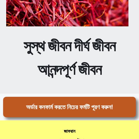
সুস্থ জীবন দীর্ঘ জীবন
আনন্দপূর্ণ জীবন
অর্ডার কনফার্ম করতে নিচের ফর্মটি পূরণ করুন!
জাফরান