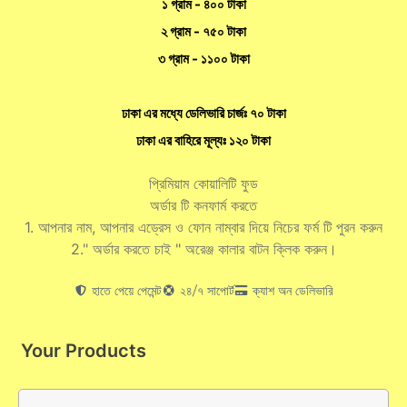
১ গ্রাম - ৪০০ টাকা
২ গ্রাম - ৭৫০ টাকা
৩ গ্রাম - ১১০০ টাকা
ঢাকা এর মধ্যে ডেলিভারি চার্জঃ ৭০ টাকা
ঢাকা এর বাহিরে মূল্যঃ ১২০ টাকা
প্রিমিয়াম কোয়ালিটি ফুড
অর্ডার টি কনফার্ম করতে
1. আপনার নাম, আপনার এড্রেস ও ফোন নাম্বার দিয়ে নিচের ফর্ম টি পুরন করুন
2." অর্ডার করতে চাই " অরেঞ্জ কালার বাটন ক্লিক করুন।
হাতে পেয়ে পেমেন্ট
২৪/৭ সাপোর্ট
ক্যাশ অন ডেলিভারি
Your Products