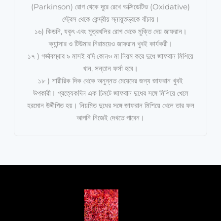
(Parkinson) রোগ থেকে দূরে রেখে অক্সিডেটিভ (Oxidative)
স্ট্রেস থেকে কেন্দ্রীয় স্নায়ুতন্ত্রকে বাঁচায়।
১৬) কিডনি, যকৃৎ এবং মুত্রথলির রোগ থেকে মুক্তি দেয় জাফরান।
ক্যান্সার ও টিউমার নিরাময়েও জাফরান খুবই কার্যকরী।
১৭ ) গর্ভাবস্থার ৯ মাসই যদি কোনও মা নিয়ম করে দুধে জাফরান মিশিয়ে
খান, সন্তান ফর্সা হবে।
১৮ ) শারীরিক দিক থেকে অনুন্নত মেয়েদের জন্য জাফরান খুবই
উপকারী। প্রত্যেকদিন এক চিমটে জাফরান দুধের সঙ্গে মিশিয়ে খেলে
হরমোন উদ্দীপিত হয়। নিয়মিত দুধের সঙ্গে জাফরান মিশিয়ে খেলে তার ফল
আপনি নিজেই দেখতে পাবেন।