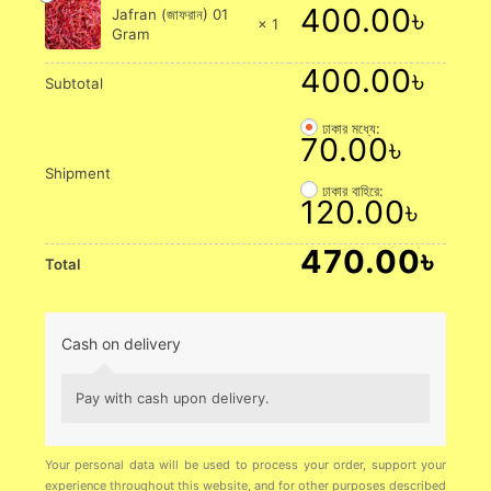
400.00
৳
Jafran (জাফরান) 01
× 1
Gram
400.00
৳
Subtotal
ঢাকার মধ্যে:
70.00
৳
Shipment
ঢাকার বাহিরে:
120.00
৳
470.00
৳
Total
Cash on delivery
Pay with cash upon delivery.
Your personal data will be used to process your order, support your
experience throughout this website, and for other purposes described