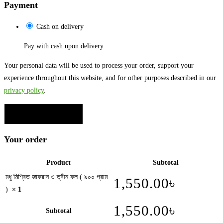
Payment
Cash on delivery
Pay with cash upon delivery.
Your personal data will be used to process your order, support your
experience throughout this website, and for other purposes described in our
privacy policy
.
অর্ডার করতে চাই-- 1,620.00৳
Your order
Product
Subtotal
মধু মিশ্রিত জাফরান ও ত্বীন ফল ( ৯০০ গ্রাম
1,550.00
৳
)
× 1
1,550.00
৳
Subtotal