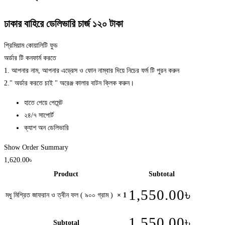
ঢাকার বাহিরে ডেলিভারি চার্জ ১২০ টাকা
প্রিমিয়াম কোয়ালিটি ফুড
অর্ডার টি কনফার্ম করতে
1. আপনার নাম, আপনার এড্রেস ও ফোন নাম্বার দিয়ে নিচের ফর্ম টি পুরন করুন
2." অর্ডার করতে চাই " অরেঞ্জ কালার বাটন ক্লিক করুন।
হাতে পেয়ে পেমেন্ট
২৪/৭ সাপোর্ট
ক্যাশ অন ডেলিভারি
Show Order Summary
1,620.00৳
Product
Subtotal
1,550.00
৳
মধু মিশ্রিত জাফরান ও ত্বীন ফল ( ৯০০ গ্রাম )
× 1
1,550.00
৳
Subtotal