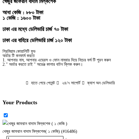
খেজুর জাফরান বাদাম মিল্কশেক
আধা কেজি : ৮৮০ টাকা
১ কেজি : ১৬০০ টাকা
ঢাকা এর মধ্যে ডেলিভারি চার্জ ৭০ টাকা
ঢাকা এর বাহিরে ডেলিভারি চার্জ ১২০ টাকা
প্রিমিয়াম কোয়ালিটি ফুড
অর্ডার টি কনফার্ম করতে
1. আপনার নাম, আপনার এড্রেস ও ফোন নাম্বার দিয়ে নিচের ফর্ম টি পুরন করুন
2." অর্ডার করতে চাই " অরেঞ্জ কালার বাটন ক্লিক করুন।
হাতে পেয়ে পেমেন্ট
২৪/৭ সাপোর্ট
ক্যাশ অন ডেলিভারি
Your Products
খেজুর জাফরান বাদাম মিল্কশেক( ১ কেজি) (#16486)