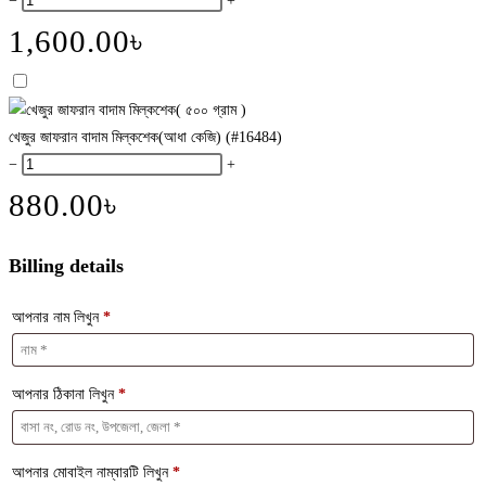
−
+
1,600.00
৳
খেজুর জাফরান বাদাম মিল্কশেক(আধা কেজি) (#16484)
−
+
880.00
৳
Billing details
আপনার নাম লিখুন
*
আপনার ঠিকানা লিখুন
*
আপনার মোবাইল নাম্বারটি লিখুন
*