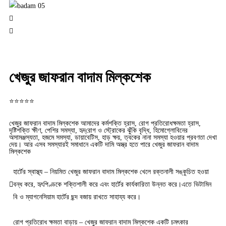
খেজুর জাফরান বাদাম মিল্কশেক
⭐️⭐️⭐️⭐️⭐️
খেজুর জাফরান বাদাম মিল্কশেক আমাদের কর্মশক্তি হ্রাস, রোগ প্রতিরোধক্ষমতা হ্রাস,
দৃষ্টিশক্তি ক্ষীণ, পেশির সমস্যা, হৃদ্‌রোগ ও স্ট্রোকের ঝুঁকি বৃদ্ধি, হিমোগ্লোবিনের
অসামঞ্জস্যতা, হজমে সমস্যা, ডায়াবেটিস, হাড় ক্ষয়, ত্বকের নানা সমস্যা হওয়ার প্রবণতা দেখা
দেয়। আর এসব সমস্যারই সমাধানে একটি দামি অস্ত্র হতে পারে খেজুর জাফরান বাদাম
মিল্কশেক
হার্টের স্বাস্থ্য – নিয়মিত খেজুর জাফরান বাদাম মিল্কশেক খেলে রক্তনালী সঙ্কুচিত হওয়া
বন্ধ করে, হৃৎপিণ্ডকে শক্তিশালী করে এবং হার্টের কার্যকারিতা উন্নত করে।এতে ভিটামিন
বি ও ম্যাগনেসিয়াম হার্টের ছন্দ বজায় রাখতে সাহায্য করে।
রোগ প্রতিরোধ ক্ষমতা বাড়ায় – খেজুর জাফরান বাদাম মিল্কশেক একটি চমৎকার