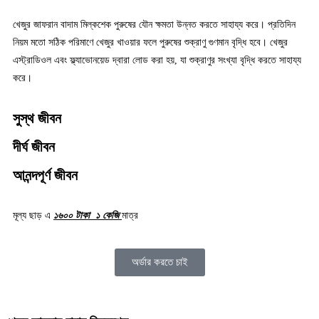
খেজুর জাফরান বাদাম মিল্কশেক পুরুষের যৌন ক্ষমতা উন্নত করতে সাহায্য করে। প্রতিদিন
নিয়ম মতো সঠিক পরিমাণে খেজুর খাওয়ার ফলে পুরুষের শুক্রাণু গুণমান বৃদ্ধি হবে। খেজুর
এস্ট্রাডিওল এবং ফ্ল্যাভোনয়েড দ্বারা লোড করা হয়, যা শুক্রাণুর সংখ্যা বৃদ্ধি করতে সাহায্য
করে।
সুস্থ জীবন
দীর্ঘ জীবন
আনন্দপূর্ণ জীবন
মূল্য ছাড় এ
১৬০০ টাকা ১ কেজি
মাত্র
অর্ডার করতে চাই