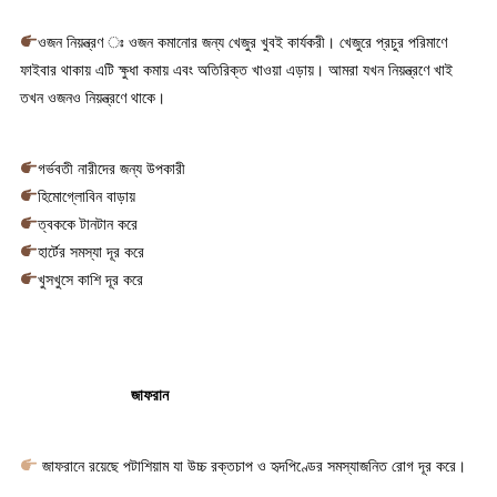
ওজন নিয়ন্ত্রণ ঃ ওজন কমানোর জন্য খেজুর খুবই কার্যকরী। খেজুরে প্রচুর পরিমাণে
ফাইবার থাকায় এটি ক্ষুধা কমায় এবং অতিরিক্ত খাওয়া এড়ায়। আমরা যখন নিয়ন্ত্রণে খাই
তখন ওজনও নিয়ন্ত্রণে থাকে।
গর্ভবতী নারীদের জন্য উপকারী
হিমোগ্লোবিন বাড়ায়
ত্বককে টানটান করে
হার্টের সমস্যা দূর করে
খুসখুসে কাশি দূর করে
জাফরান
জাফরানে রয়েছে পটাশিয়াম যা উচ্চ রক্তচাপ ও হৃদপিণ্ডের সমস্যাজনিত রোগ দূর করে।