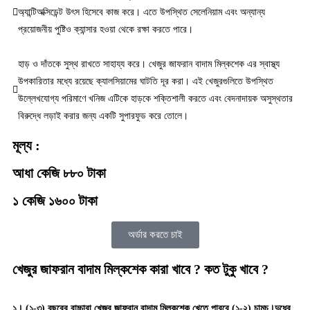
অ্যান্টিঅক্সিডেন্ট উৎস হিসেবে কাজ করে। এতে উপস্থিত সেলেনিয়াম এবং অন্যান্য
প্রয়োজনীয় পুষ্টিও ক্যান্সার হওয়া থেকে রক্ষা করতে পারে।
হাড় ও দাঁতকে সুস্থ রাখতে সাহায্য করে। খেজুর জাফরান বাদাম মিল্কশেক এর স্বাস্থ্য
উপকারিতার মধ্যে রয়েছে ক্যালসিয়ামের ঘাটতি দূর করা। এই খেজুরগুলিতে উপস্থিত
উল্লেখযোগ্য পরিমাণে খনিজ এটিকে হাড়কে শক্তিশালী করতে এবং বেদনাদায়ক অসুস্থতার
বিরুদ্ধে লড়াই করার জন্য একটি সুপারফুড করে তোলে।
মূল্য :
আধা কেজি ৮৮০ টাকা
১ কেজি ১৬০০ টাকা
অর্ডার করতে চাই
খেজুর জাফরান বাদাম মিল্কশেক কারা খাবে ? কত টুকু খাবে ?
১। (১-৩) বছরের বাচ্চারা খেজুর জাফরান বাদাম মিল্কশেক খেতে পারবে (১-২) চামচ।দুধের